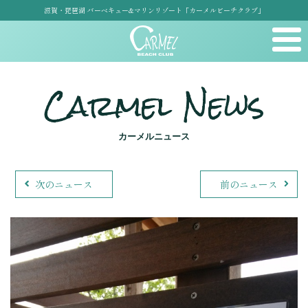
滋賀・琵琶湖 バーベキュー&マリンリゾート「カーメルビーチクラブ」
Carmel News
カーメルニュース
次のニュース
前のニュース