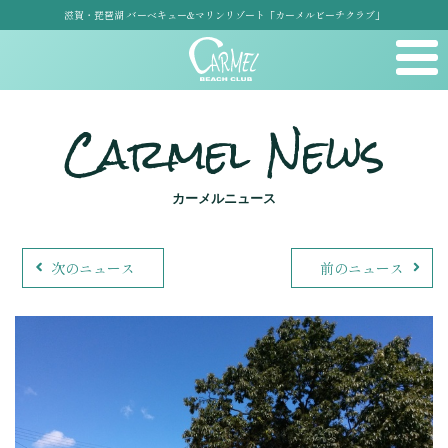
滋賀・琵琶湖 バーベキュー&マリンリゾート「カーメルビーチクラブ」
Carmel News
カーメルニュース
次のニュース
前のニュース