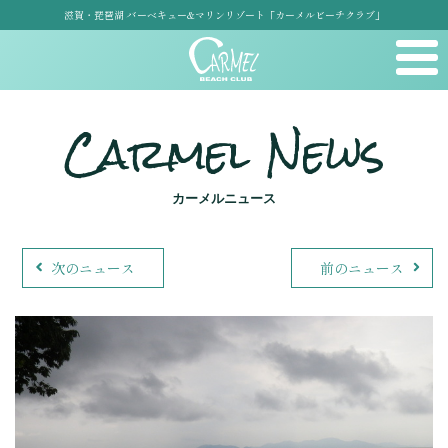
滋賀・琵琶湖 バーベキュー&マリンリゾート「カーメルビーチクラブ」
Carmel News
カーメルニュース
次のニュース
前のニュース