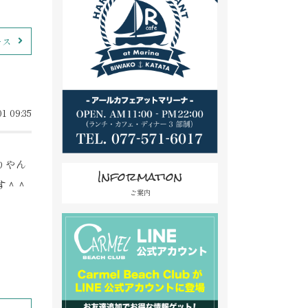
ース
1 09:35
りやん
Information
す＾＾
ご案内