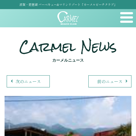
滋賀・琵琶湖 バーベキュー&マリンリゾート「カーメルビーチクラブ」
Carmel News
カーメルニュース
次のニュース
前のニュース