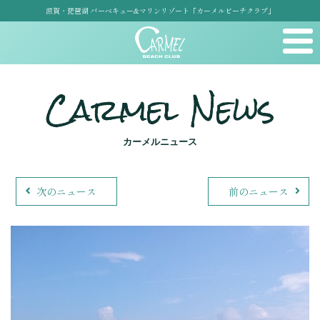
滋賀・琵琶湖 バーベキュー&マリンリゾート「カーメルビーチクラブ」
Carmel News
カーメルニュース
次のニュース
前のニュース