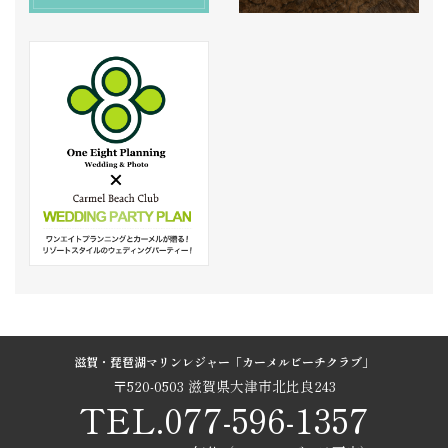
滋賀・琵琶湖マリンレジャー「カーメルビーチクラブ」
〒520-0503 滋賀県大津市北比良243
TEL.077-596-1357