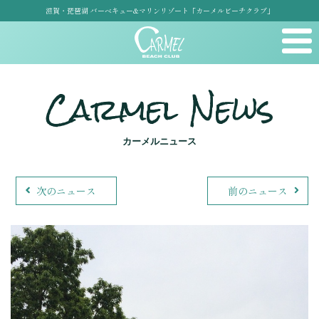
滋賀・琵琶湖 バーベキュー&マリンリゾート「カーメルビーチクラブ」
Carmel News
カーメルニュース
次のニュース
前のニュース