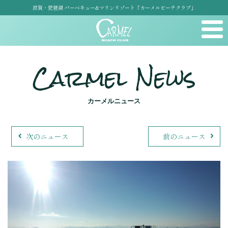
滋賀・琵琶湖 バーベキュー&マリンリゾート「カーメルビーチクラブ」
Carmel News
カーメルニュース
次のニュース
前のニュース