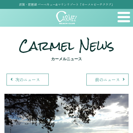
滋賀・琵琶湖 バーベキュー&マリンリゾート「カーメルビーチクラブ」
Carmel News
カーメルニュース
次のニュース
前のニュース