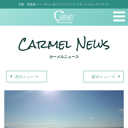
滋賀・琵琶湖 バーベキュー&マリンリゾート「カーメルビーチクラブ」
Carmel News
カーメルニュース
次のニュース
前のニュース