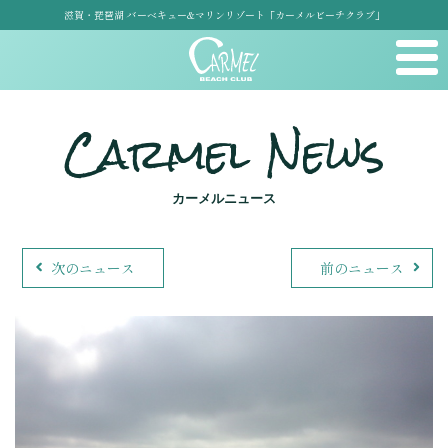
滋賀・琵琶湖 バーベキュー&マリンリゾート「カーメルビーチクラブ」
Carmel News
カーメルニュース
次のニュース
前のニュース