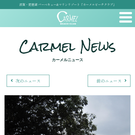
滋賀・琵琶湖 バーベキュー&マリンリゾート「カーメルビーチクラブ」
Carmel News
カーメルニュース
次のニュース
前のニュース