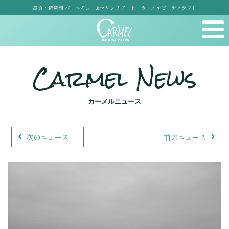
滋賀・琵琶湖 バーベキュー&マリンリゾート「カーメルビーチクラブ」
Carmel News
カーメルニュース
次のニュース
前のニュース