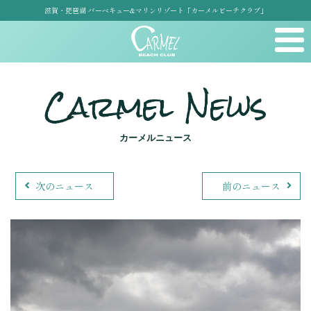
滋賀・琵琶湖 バーベキュー&マリンリゾート「カーメルビーチクラブ」
Carmel News
カーメルニュース
次のニュース
前のニュース