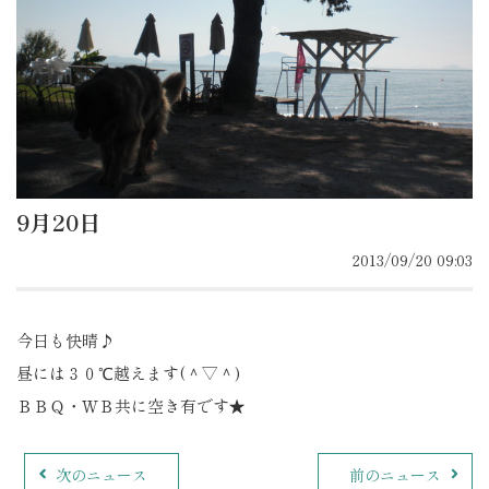
9月20日
2013/09/20 09:03
今日も快晴♪
昼には３０℃越えます(＾▽＾)
ＢＢＱ・ＷＢ共に空き有です★
次のニュース
前のニュース