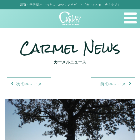
滋賀・琵琶湖 バーベキュー&マリンリゾート「カーメルビーチクラブ」
Carmel News
カーメルニュース
次のニュース
前のニュース