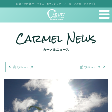
滋賀・琵琶湖 バーベキュー&マリンリゾート「カーメルビーチクラブ」
Carmel News
カーメルニュース
次のニュース
前のニュース