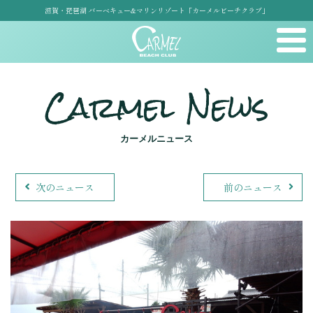
滋賀・琵琶湖 バーベキュー&マリンリゾート「カーメルビーチクラブ」
Carmel News
カーメルニュース
次のニュース
前のニュース