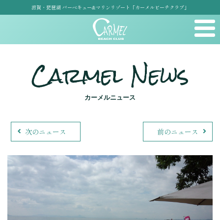
滋賀・琵琶湖 バーベキュー&マリンリゾート「カーメルビーチクラブ」
Carmel News
カーメルニュース
次のニュース
前のニュース