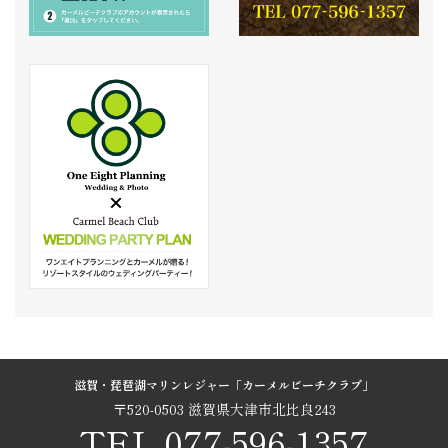
滋賀・琵琶湖マリンレジャー「カーメルビーチクラブ」
〒520-0503 滋賀県大津市北比良243
TEL.077-596-1357