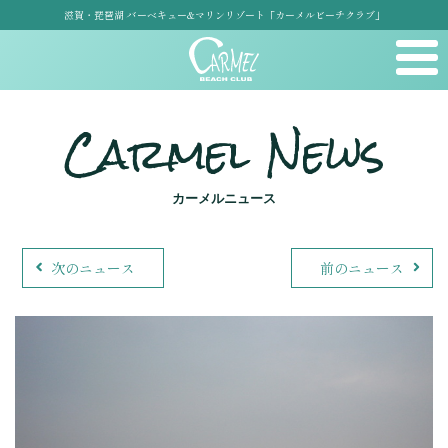
滋賀・琵琶湖 バーベキュー&マリンリゾート「カーメルビーチクラブ」
Carmel News
カーメルニュース
次のニュース
前のニュース