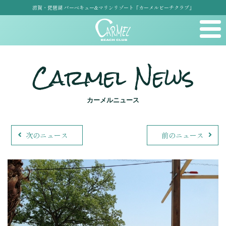
滋賀・琵琶湖 バーベキュー&マリンリゾート「カーメルビーチクラブ」
Carmel News
カーメルニュース
次のニュース
前のニュース