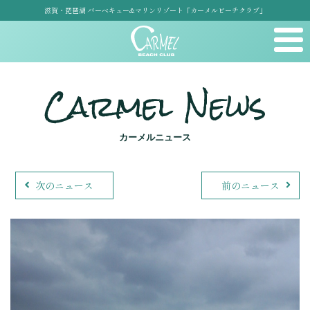
滋賀・琵琶湖 バーベキュー&マリンリゾート「カーメルビーチクラブ」
Carmel News
カーメルニュース
次のニュース
前のニュース