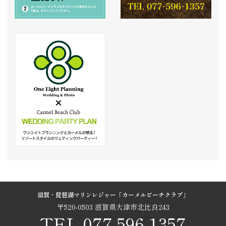
滋賀・琵琶湖マリンレジャー「カーメルビーチクラブ」
〒520-0503 滋賀県大津市北比良243
TEL.077-596-1357