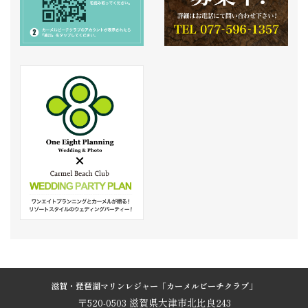
滋賀・琵琶湖マリンレジャー「カーメルビーチクラブ」
〒520-0503 滋賀県大津市北比良243