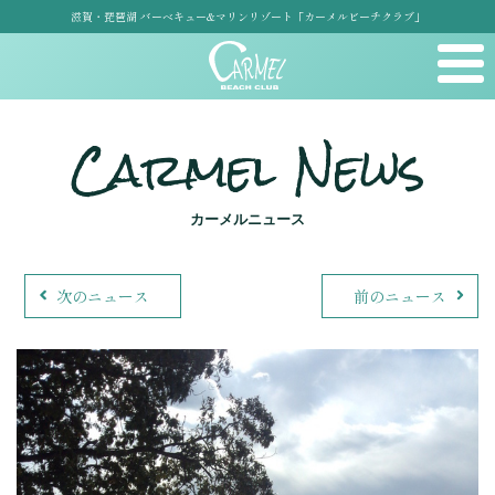
滋賀・琵琶湖 バーベキュー&マリンリゾート「カーメルビーチクラブ」
Carmel News
カーメルニュース
次のニュース
前のニュース