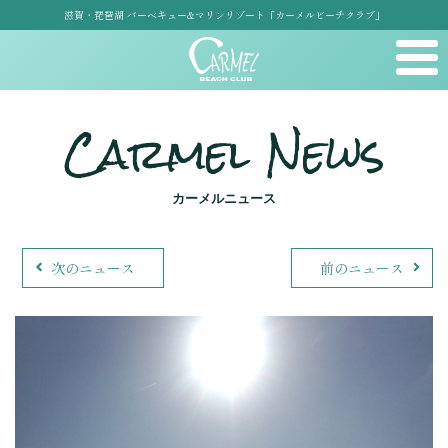
滋賀・琵琶湖 バーベキュー&マリンリゾート「カーメルビーチクラブ」
Carmel News
カーメルニュース
次のニュース
前のニュース