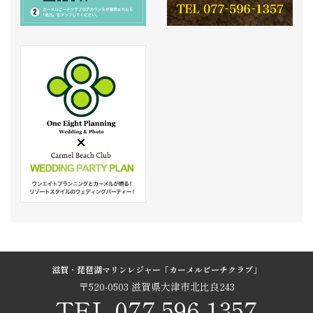
滋賀・琵琶湖マリンレジャー「カーメルビーチクラブ」
〒520-0503 滋賀県大津市北比良243
TEL.077-596-1357