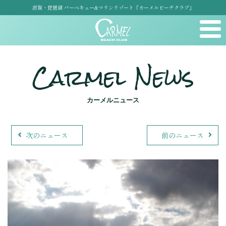
滋賀・琵琶湖 バーベキュー&マリンリゾート「カーメルビーチクラブ」
Carmel News
カーメルニュース
次のニュース
前のニュース