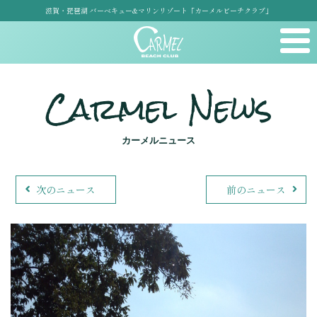
滋賀・琵琶湖 バーベキュー&マリンリゾート「カーメルビーチクラブ」
Carmel News
カーメルニュース
次のニュース
前のニュース