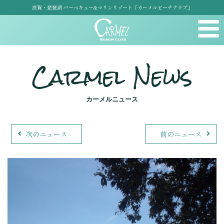
滋賀・琵琶湖 バーベキュー&マリンリゾート「カーメルビーチクラブ」
Carmel News
カーメルニュース
次のニュース
前のニュース