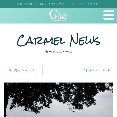
滋賀・琵琶湖 バーベキュー&マリンリゾート「カーメルビーチクラブ」
Carmel News
カーメルニュース
次のニュース
前のニュース