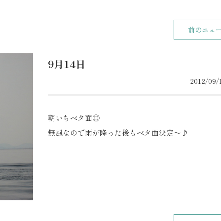
前のニュ
9月14日
2012/09/1
朝いちベタ面◎
無風なので雨が降った後もベタ面決定～♪