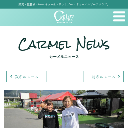
滋賀・琵琶湖 バーベキュー&マリンリゾート「カーメルビーチクラブ」
Carmel News
カーメルニュース
次のニュース
前のニュース