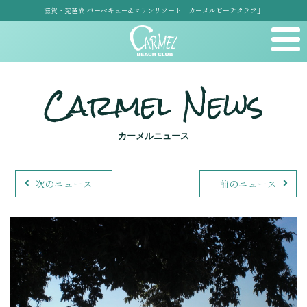
滋賀・琵琶湖 バーベキュー&マリンリゾート「カーメルビーチクラブ」
Carmel News
カーメルニュース
次のニュース
前のニュース