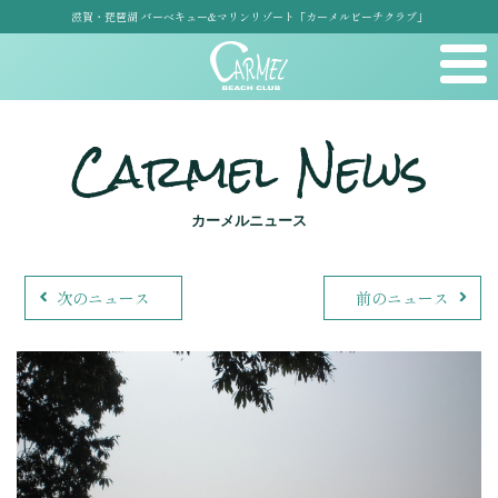
滋賀・琵琶湖 バーベキュー&マリンリゾート「カーメルビーチクラブ」
Carmel News
カーメルニュース
次のニュース
前のニュース