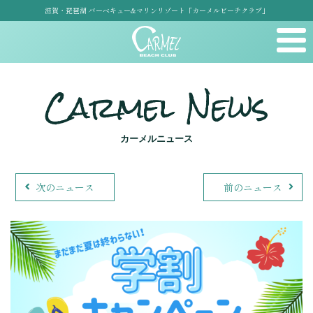
滋賀・琵琶湖 バーベキュー&マリンリゾート「カーメルビーチクラブ」
Carmel News
カーメルニュース
次のニュース
前のニュース