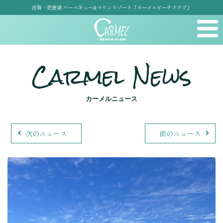
滋賀・琵琶湖 バーベキュー&マリンリゾート「カーメルビーチクラブ」
Carmel News
カーメルニュース
次のニュース
前のニュース