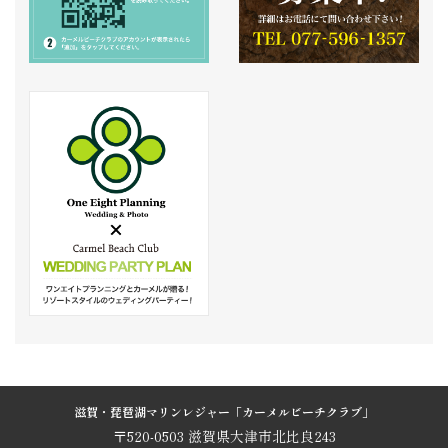
滋賀・琵琶湖マリンレジャー「カーメルビーチクラブ」
〒520-0503 滋賀県大津市北比良243