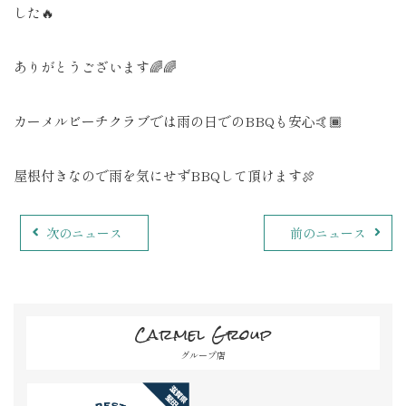
した🔥
ありがとうございます🌈🌈
カーメルビーチクラブでは雨の日でのBBQも安心🤙🏾
屋根付きなので雨を気にせずBBQして頂けます🍖
次のニュース
前のニュース
Carmel Group
グループ店