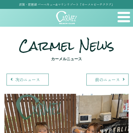
滋賀・琵琶湖 バーベキュー&マリンリゾート「カーメルビーチクラブ」
Carmel News
カーメルニュース
次のニュース
前のニュース