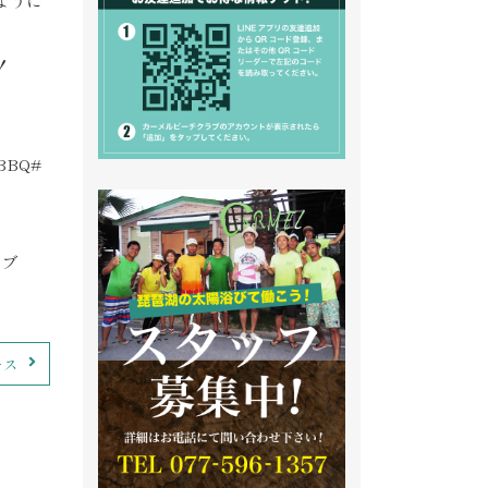
ように
！
BQ#
ーブ
ース