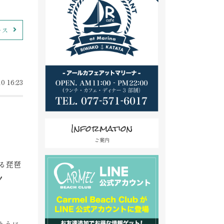
ース
0 16:23
Information
ご案内
る琵琶
！