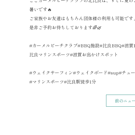
ここカーメルビーチクラブの北比良は、すでに夏の
暑いです🔥
ご家族やお友達はもちろん団体様の利用も可能です
是非ご予約お待ちしております🌈🌿
#カーメルビーチクラブ#BBQ施設#比良BBQ#滋賀B
比良マリンスポーツ#滋賀お出かけスポット
#ウェイクサーフィン#ウェイクボード#sup#チュ
#マリンスポーツ#比良駅徒歩1分
前のニュ