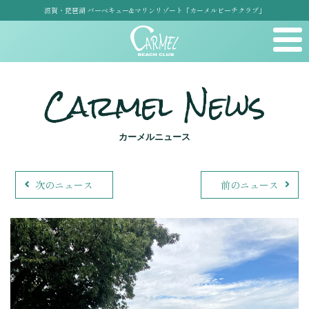
滋賀・琵琶湖 バーベキュー&マリンリゾート「カーメルビーチクラブ」
Carmel News
カーメルニュース
次のニュース
前のニュース