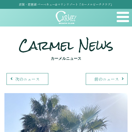
滋賀・琵琶湖 バーベキュー&マリンリゾート「カーメルビーチクラブ」
Carmel News
カーメルニュース
次のニュース
前のニュース