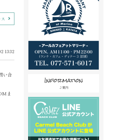
ース
2 13:32
問い合
Information
ご案内
DMま