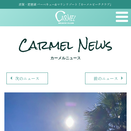
滋賀・琵琶湖 バーベキュー&マリンリゾート「カーメルビーチクラブ」
Carmel News
カーメルニュース
次のニュース
前のニュース