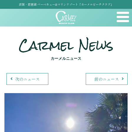
滋賀・琵琶湖 バーベキュー&マリンリゾート「カーメルビーチクラブ」
Carmel News
カーメルニュース
次のニュース
前のニュース