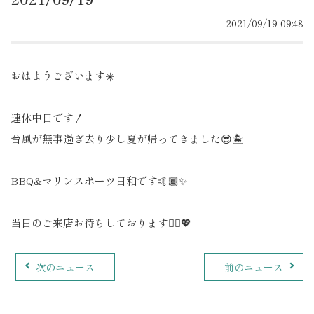
2021/09/19 09:48
おはようございます☀️
連休中日です！
台風が無事過ぎ去り少し夏が帰ってきました😎🏝
BBQ&マリンスポーツ日和です🤙🏾✨
当日のご来店お待ちしております🙆‍♀️💖
次のニュース
前のニュース