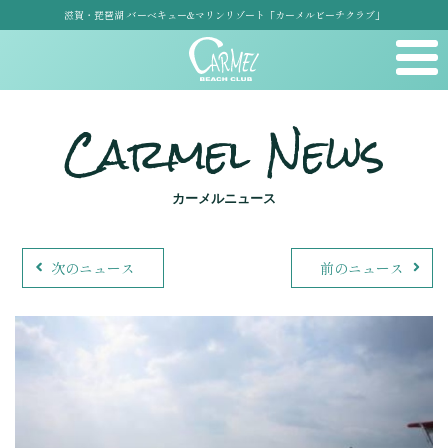
滋賀・琵琶湖 バーベキュー&マリンリゾート「カーメルビーチクラブ」
Carmel News
カーメルニュース
次のニュース
前のニュース