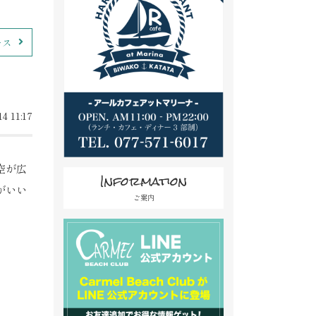
ース
4 11:17
空が広
Information
がいい
ご案内