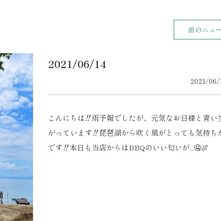
前のニュ
2021/06/14
2021/06/1
こんにちは‼︎雨予報でしたが、元気なお日様と青い
がっています‼︎琵琶湖から吹く風がとっても気持ち
です‼︎本日も当店からはBBQのいい匂いが...🤤🍖