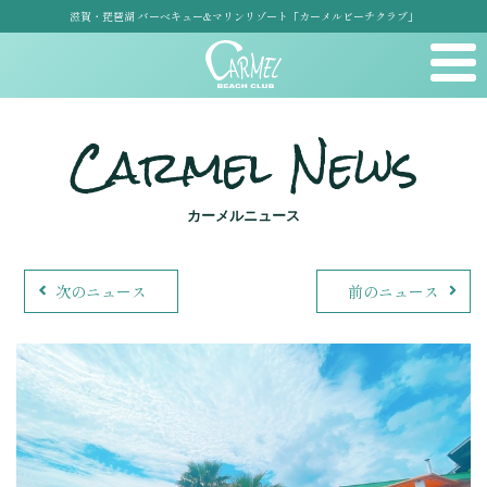
滋賀・琵琶湖 バーベキュー&マリンリゾート「カーメルビーチクラブ」
Carmel News
カーメルニュース
次のニュース
前のニュース