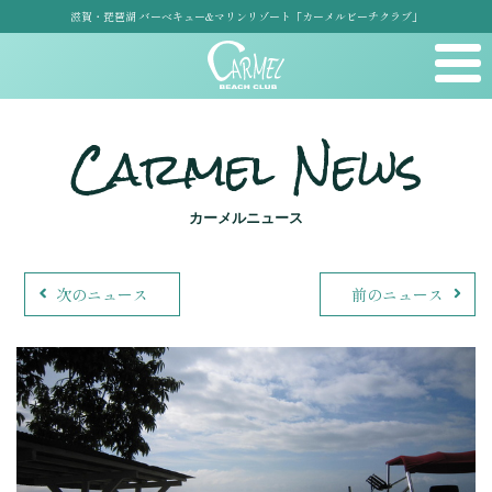
滋賀・琵琶湖 バーベキュー&マリンリゾート「カーメルビーチクラブ」
Carmel News
カーメルニュース
次のニュース
前のニュース