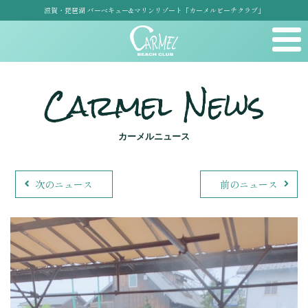
滋賀・琵琶湖 バーベキュー&マリンリゾート「カーメルビーチクラブ」
Carmel News
カーメルニュース
次のニュース
前のニュース