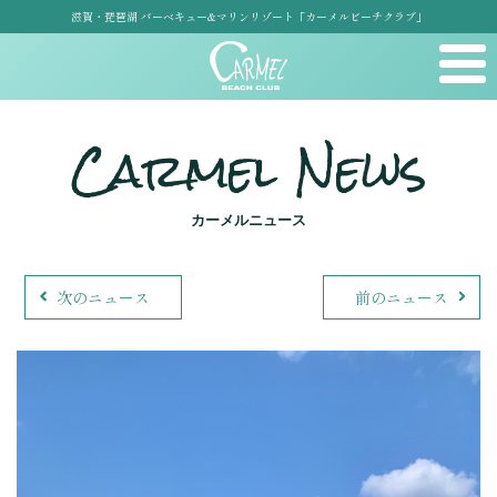
滋賀・琵琶湖 バーベキュー&マリンリゾート「カーメルビーチクラブ」
Carmel News
カーメルニュース
次のニュース
前のニュース