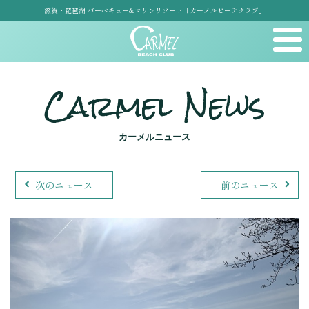
滋賀・琵琶湖 バーベキュー&マリンリゾート「カーメルビーチクラブ」
Carmel News
カーメルニュース
次のニュース
前のニュース