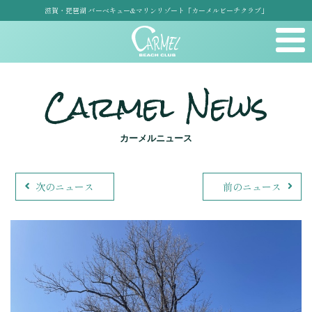
滋賀・琵琶湖 バーベキュー&マリンリゾート「カーメルビーチクラブ」
Carmel News
カーメルニュース
次のニュース
前のニュース