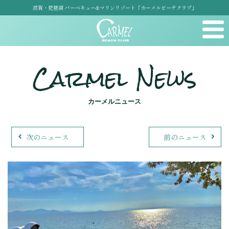
滋賀・琵琶湖 バーベキュー&マリンリゾート「カーメルビーチクラブ」
Carmel News
カーメルニュース
次のニュース
前のニュース